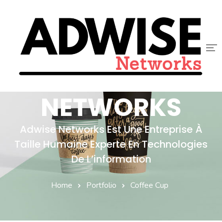
ADWISE
ACCUEIL
NETWORKS
ADWISE
Adwise Networks Est Une Entreprise À
SERVICES
Taille Humaine Experte En Technologies
NOUS REJOINDRE
De L’information
CONTACT
Home
Portfolio
Coffee Cup
BLOG