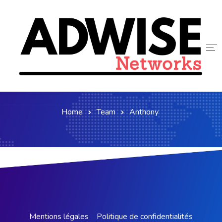
Team Members
ACCUEIL
ADWISE
Home
Team
Anthony
SERVICES
NOUS REJOINDRE
CONTACT
BLOG
Mentions légales
Politique de confidentialités​