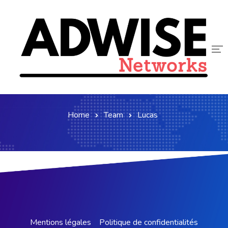
Team Members
ACCUEIL
ADWISE
Home
Team
Lucas
SERVICES
NOUS REJOINDRE
CONTACT
BLOG
Mentions légales
Politique de confidentialités​