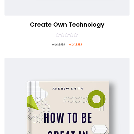
Create Own Technology
0
£
3.00
£
2.00
out
of
5