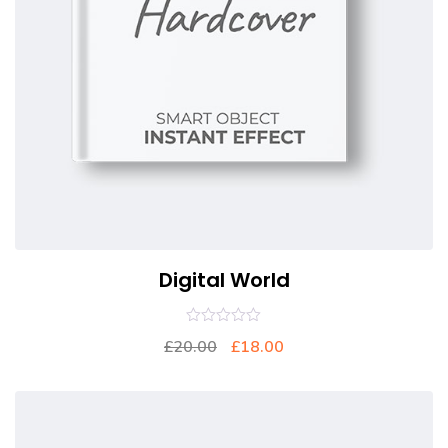
Digital World
0
£
20.00
£
18.00
out
of
5