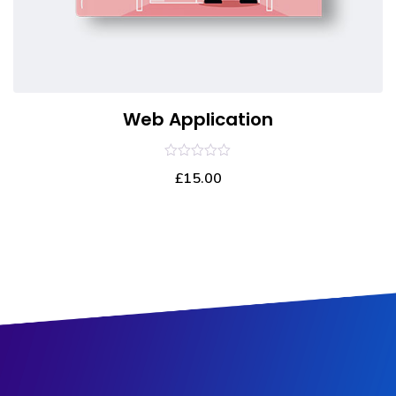
Web Application
0
£
15.00
out
of
5