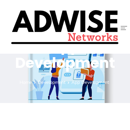
App
ACCUEIL
Development
ADWISE
SERVICES
Home
Development
App Development
NOUS REJOINDRE
CONTACT
BLOG