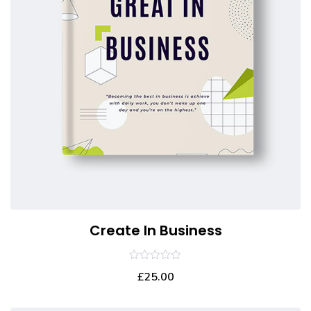
Create In Business
0
£
25.00
out
of
5